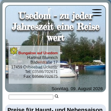
Usedom - zu jeder
Menü öf
Jahreszeit eine Reise
wert
Bungalow auf Usedom
Hartmut Blumrich
Bäderstraße 17
17459 Ostseebad Ückeritz
Tel: 03586/702671
Fax: 03586/702675
Sonntag, 09. August 2026
Preise für Haupt- und Nebensaison