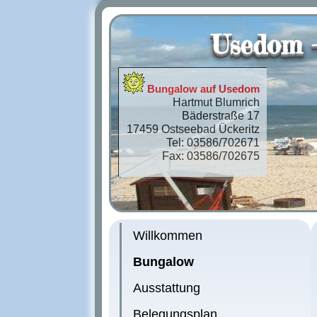
Usedom -
Bungalow auf Usedom
Hartmut Blumrich
Bäderstraße 17
17459 Ostseebad Ückeritz
Tel: 03586/702671
Fax: 03586/702675
Willkommen
Bungalow
Ausstattung
Belegungsplan