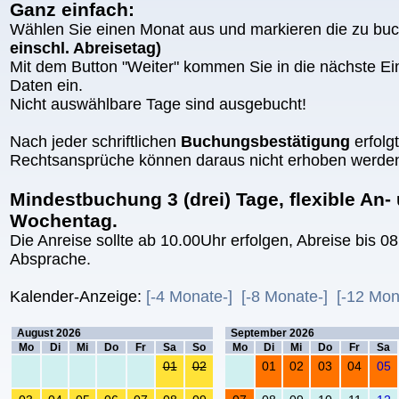
Ganz einfach:
Wählen Sie einen Monat aus und markieren die zu b
einschl. Abreisetag)
Mit dem Button "Weiter" kommen Sie in die nächste E
Daten ein.
Nicht auswählbare Tage sind ausgebucht!
Nach jeder schriftlichen
Buchungsbestätigung
erfolg
Rechtsansprüche können daraus nicht erhoben werde
Mindestbuchung 3 (drei) Tage, flexible An-
Wochentag.
Die Anreise sollte ab 10.00Uhr erfolgen, Abreise bis 08
Absprache.
Kalender-Anzeige:
[-4 Monate-]
[-8 Monate-]
[-12 Mon
Buchungstage anklicken
Buchungstage 
August 2026
September 2026
Mo
Di
Mi
Do
Fr
Sa
So
Mo
Di
Mi
Do
Fr
Sa
01
02
01
02
03
04
05
.08.2026 vergangene Tage
.08.2026 vergangene Tage
.09.2026 belegt, nicht a
.09.2026 belegt, nic
.09.2026 belegt
.09.2026 b
.09.2