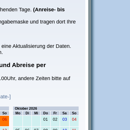
uchenden Tage.
(Anreise- bis
ingabemaske und tragen dort Ihre
t eine Aktualisierung der Daten.
n.
 und Abreise per
.00Uhr, andere Zeiten bitte auf
ate-]
anklicken
Buchungstage anklicken
Oktober 2026
So
Mo
Di
Mi
Do
Fr
Sa
So
06
01
02
03
04
uswählbar
ht auswählbar
, nicht auswählbar
elegt, nicht auswählbar
026 belegt, nicht auswählbar
.09.2026 belegt, nicht auswählbar
.10.2026 frei, Checkbox auswählbar
.10.2026 frei, Checkbox auswählbar
.10.2026 frei, Checkbox auswählbar
.10.2026 frei, Checkbox auswähl