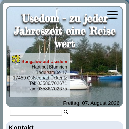
Usedom - zu jeder
Menü öf
Jahreszeit eine Reise
wert
Bungalow auf Usedom
Hartmut Blumrich
Bäderstraße 17
17459 Ostseebad Ückeritz
Tel: 03586/702671
Fax: 03586/702675
Freitag, 07. August 2026
Kontakt