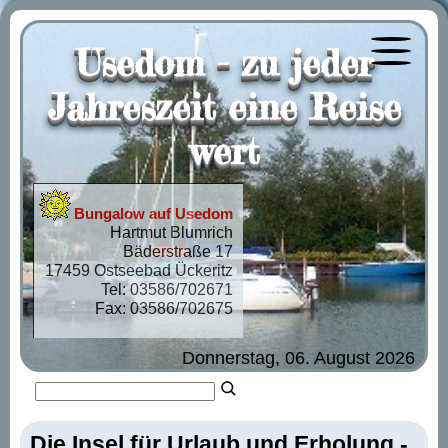
Usedom - zu jeder
Menü öf
Jahreszeit eine Reise
wert
Bungalow auf Usedom
Hartmut Blumrich
Bäderstraße 17
17459 Ostseebad Ückeritz
Tel: 03586/702671
Fax: 03586/702675
Donnerstag, 06. August 2026
Die Insel für Urlaub und Erholung -